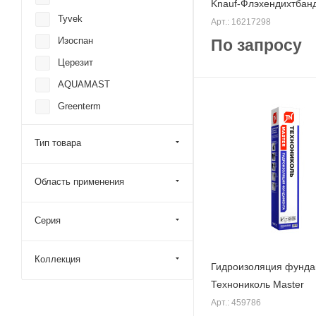
Knauf-Флэхендихтбанд
Tyvek
Арт.: 16217298
Изоспан
По запросу
Церезит
AQUAMAST
Greenterm
ISOBOX
Тип товара
PLASTFOIL
Спанлайт
Область применения
Серия
Коллекция
Гидроизоляция фунда
Технониколь Master
Арт.: 459786