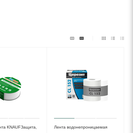
нта KNAUFЗащита,
Лента водонепроницаемая