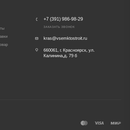
+7 (391) 986-98-29
ЗАКАЗАТЬ ЗВОНОК
аты
авки
kras@vsemktostroit.ru
товар
660061, г. Красноярск, ул. ​
Калинина,д. 79 б