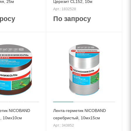
яя, 25м
Церезит CL152, 10м
Арт.: 1832528
росу
По запросу
метик NICOBAND
Лента-герметик NICOBAND
, 10мх10см
серебристый, 10мх15см
Арт.: 343852