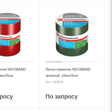
метик NICOBAND
Лента-герметик NICOBAND
0мх15см
зеленый, 10мх15см
Арт.: 343826
росу
По запросу