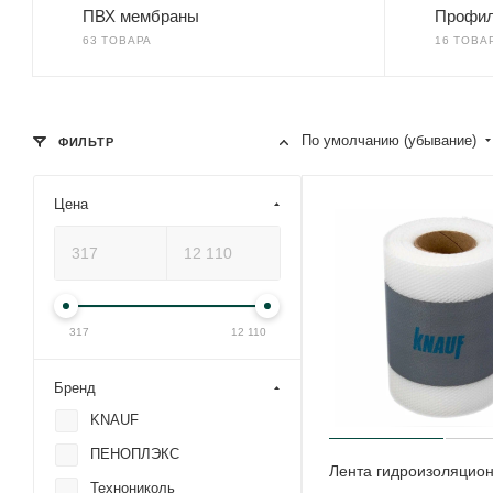
ПВХ мембраны
Профил
63 ТОВАРА
16 ТОВА
По умолчанию (убывание)
ФИЛЬТР
Цена
317
12 110
Бренд
KNAUF
ПЕНОПЛЭКС
Лента гидроизоляцио
Технониколь