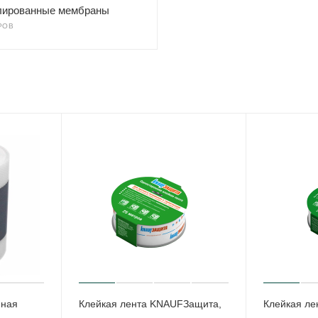
ированные мембраны
РОВ
нная
Клейкая лента KNAUFЗащита,
Клейкая ле