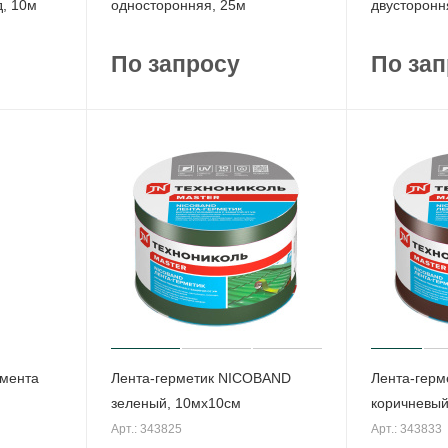
, 10м
односторонняя, 25м
двусторонн
По запросу
По зап
мента
Лента-герметик NICOBAND
Лента-гер
зеленый, 10мх10см
коричневый
Арт.: 343825
Арт.: 343833