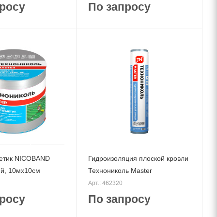
росу
По запросу
метик NICOBAND
Гидроизоляция плоской кровли
й, 10мх10см
Технониколь Master
Арт.: 462320
росу
По запросу